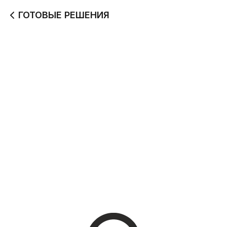
ГОТОВЫЕ РЕШЕНИЯ
Не хочу готовить
На ужин домой
1 680
2 170
Когда футбол или
В офис
хоккей
2 840
3 770
На компанию
5 780